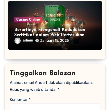
Casino Online
Berartinya Mengenali Kedudukan
Sertifikat dalam Web Pertaruhan
Online
admin
Januari 15, 2025
Tinggalkan Balasan
Alamat email Anda tidak akan dipublikasikan.
Ruas yang wajib ditandai
*
Komentar
*