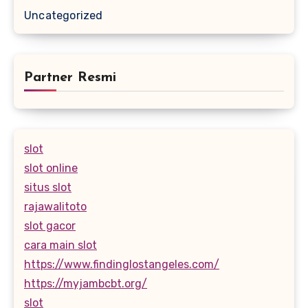
Uncategorized
Partner Resmi
slot
slot online
situs slot
rajawalitoto
slot gacor
cara main slot
https://www.findinglostangeles.com/
https://myjambcbt.org/
slot