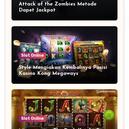
Attack of the Zombies Metode
Dapet Jackpot
Slot Online
Style Mengiakan Kembalinya Posisi
Kasino Kong Megaways
Slot Online