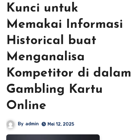
Kunci untuk
Memakai Informasi
Historical buat
Menganalisa
Kompetitor di dalam
Gambling Kartu
Online
By
admin
Mei 12, 2025