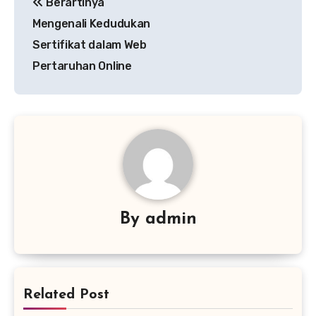
Berartinya
pos
Mengenali Kedudukan
Sertifikat dalam Web
Pertaruhan Online
By
admin
Related Post