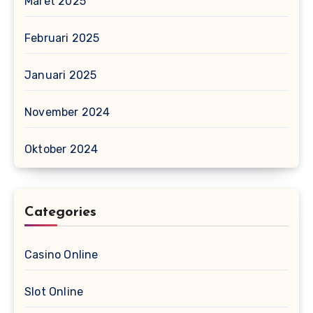
Maret 2025
Februari 2025
Januari 2025
November 2024
Oktober 2024
Categories
Casino Online
Slot Online