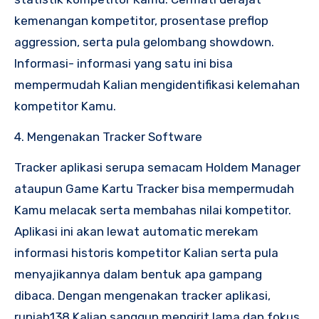
kemenangan kompetitor, prosentase preflop
aggression, serta pula gelombang showdown.
Informasi- informasi yang satu ini bisa
mempermudah Kalian mengidentifikasi kelemahan
kompetitor Kamu.
4. Mengenakan Tracker Software
Tracker aplikasi serupa semacam Holdem Manager
ataupun Game Kartu Tracker bisa mempermudah
Kamu melacak serta membahas nilai kompetitor.
Aplikasi ini akan lewat automatic merekam
informasi historis kompetitor Kalian serta pula
menyajikannya dalam bentuk apa gampang
dibaca. Dengan mengenakan tracker aplikasi,
rupiah138 Kalian sanggup mengirit lama dan fokus