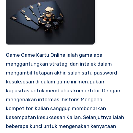
Game Game Kartu Online ialah game apa
menggantungkan strategi dan intelek dalam
mengambil tetapan akhir. salah satu password
kesuksesan di dalam game ini merupakan
kapasitas untuk membahas kompetitor. Dengan
mengenakan informasi historis Mengenai
kompetitor, Kalian sanggup membenarkan
kesempatan kesuksesan Kalian. Selanjutnya ialah
beberapa kunci untuk mengenakan kenyataan