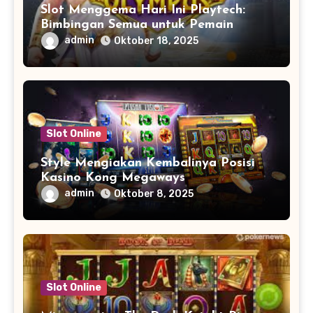
Slot Menggema Hari Ini Playtech:
Bimbingan Semua untuk Pemain
admin
Oktober 18, 2025
Slot Online
Style Mengiakan Kembalinya Posisi
Kasino Kong Megaways
admin
Oktober 8, 2025
Slot Online