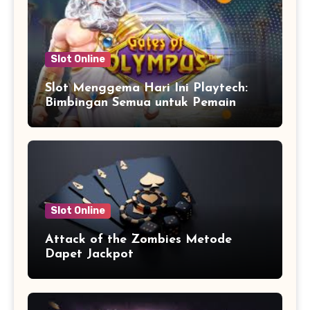
Slot Online
Slot Menggema Hari Ini Playtech:
Bimbingan Semua untuk Pemain
Slot Online
Attack of the Zombies Metode
Dapet Jackpot