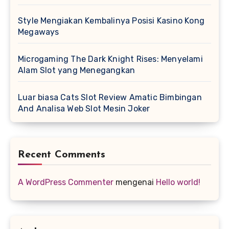
Style Mengiakan Kembalinya Posisi Kasino Kong
Megaways
Microgaming The Dark Knight Rises: Menyelami
Alam Slot yang Menegangkan
Luar biasa Cats Slot Review Amatic Bimbingan
And Analisa Web Slot Mesin Joker
Recent Comments
A WordPress Commenter
mengenai
Hello world!