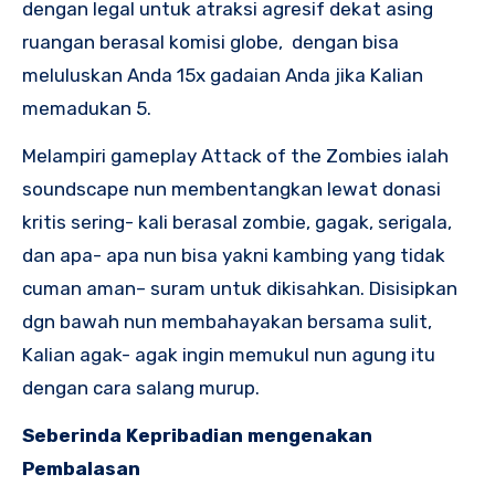
dengan legal untuk atraksi agresif dekat asing
ruangan berasal komisi globe, dengan bisa
meluluskan Anda 15x gadaian Anda jika Kalian
memadukan 5.
Melampiri gameplay Attack of the Zombies ialah
soundscape nun membentangkan lewat donasi
kritis sering- kali berasal zombie, gagak, serigala,
dan apa- apa nun bisa yakni kambing yang tidak
cuman aman– suram untuk dikisahkan. Disisipkan
dgn bawah nun membahayakan bersama sulit,
Kalian agak- agak ingin memukul nun agung itu
dengan cara salang murup.
Seberinda Kepribadian mengenakan
Pembalasan