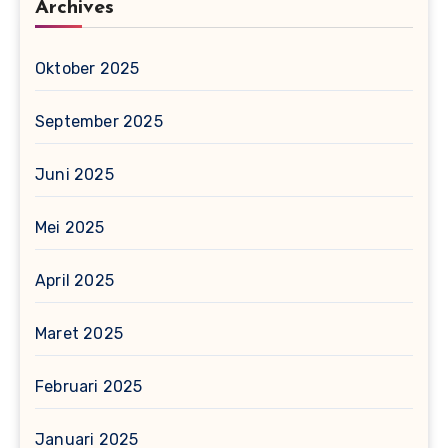
Archives
Oktober 2025
September 2025
Juni 2025
Mei 2025
April 2025
Maret 2025
Februari 2025
Januari 2025