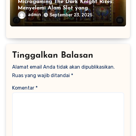
Microgaming The Dark Knight Rises:
Menyelami Alam Slot yang
Menegangkan
admin
September 23, 2025
Tinggalkan Balasan
Alamat email Anda tidak akan dipublikasikan.
Ruas yang wajib ditandai
*
Komentar
*