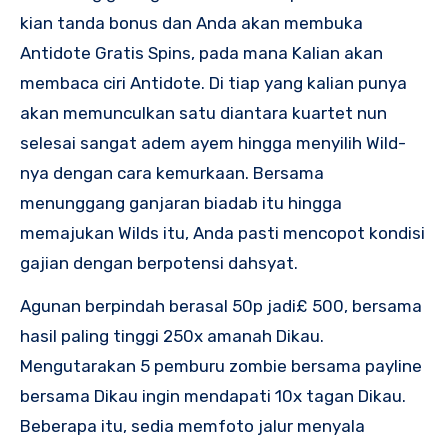
kian tanda bonus dan Anda akan membuka
Antidote Gratis Spins, pada mana Kalian akan
membaca ciri Antidote. Di tiap yang kalian punya
akan memunculkan satu diantara kuartet nun
selesai sangat adem ayem hingga menyilih Wild-
nya dengan cara kemurkaan. Bersama
menunggang ganjaran biadab itu hingga
memajukan Wilds itu, Anda pasti mencopot kondisi
gajian dengan berpotensi dahsyat.
Agunan berpindah berasal 50p jadi£ 500, bersama
hasil paling tinggi 250x amanah Dikau.
Mengutarakan 5 pemburu zombie bersama payline
bersama Dikau ingin mendapati 10x tagan Dikau.
Beberapa itu, sedia memfoto jalur menyala