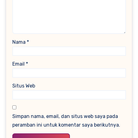
Nama
*
Email
*
Situs Web
Simpan nama, email, dan situs web saya pada
peramban ini untuk komentar saya berikutnya.