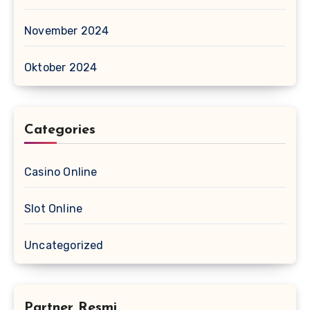
November 2024
Oktober 2024
Categories
Casino Online
Slot Online
Uncategorized
Partner Resmi