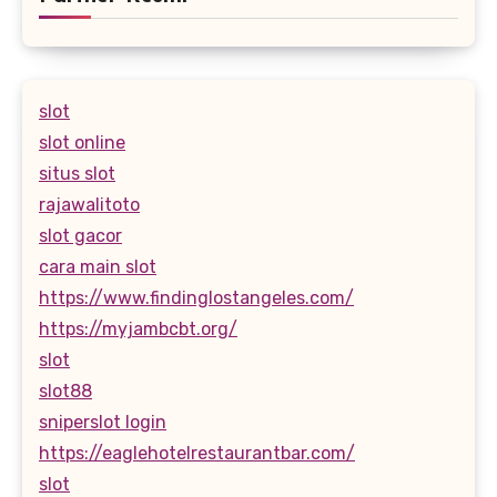
slot
slot online
situs slot
rajawalitoto
slot gacor
cara main slot
https://www.findinglostangeles.com/
https://myjambcbt.org/
slot
slot88
sniperslot login
https://eaglehotelrestaurantbar.com/
slot