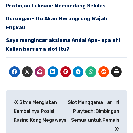
Pratinjau Lukisan: Memandang Sekilas
Dorongan– Itu Akan Merongrong Wajah
Engkau
Saya mengincar aksioma Anda! Apa- apa ahli
Kalian bersama slot itu?
Navigasi
Style Mengiakan
Slot Menggema Hari Ini
pos
Kembalinya Posisi
Playtech: Bimbingan
Kasino Kong Megaways
Semua untuk Pemain