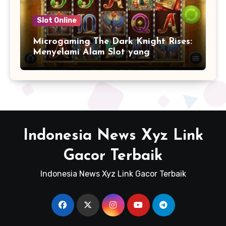
Slot Online
Microgaming The Dark Knight Rises:
Menyelami Alam Slot yang
Menegangkan
Indonesia News Xyz Link
Gacor Terbaik
Indonesia News Xyz Link Gacor Terbaik