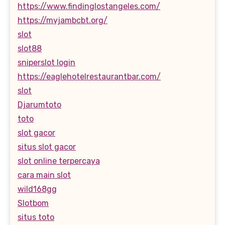
https://www.findinglostangeles.com/
https://myjambcbt.org/
slot
slot88
sniperslot login
https://eaglehotelrestaurantbar.com/
slot
Djarumtoto
toto
slot gacor
situs slot gacor
slot online terpercaya
cara main slot
wild168gg
Slotbom
situs toto