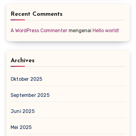
Recent Comments
A WordPress Commenter
mengenai
Hello world!
Archives
Oktober 2025
September 2025
Juni 2025
Mei 2025