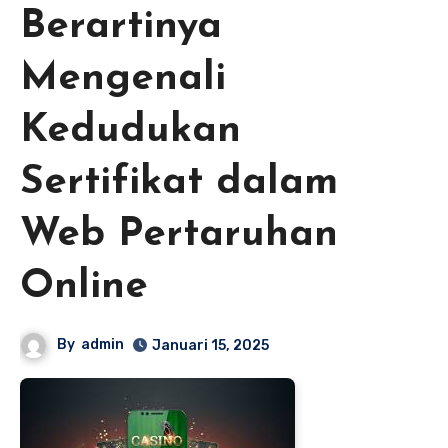
Berartinya
Mengenali
Kedudukan
Sertifikat dalam
Web Pertaruhan
Online
By
admin
Januari 15, 2025