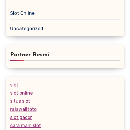
Slot Online
Uncategorized
Partner Resmi
slot
slot online
situs slot
rajawalitoto
slot gacor
cara main slot