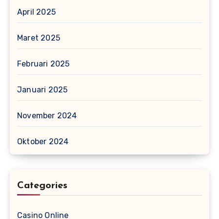
April 2025
Maret 2025
Februari 2025
Januari 2025
November 2024
Oktober 2024
Categories
Casino Online