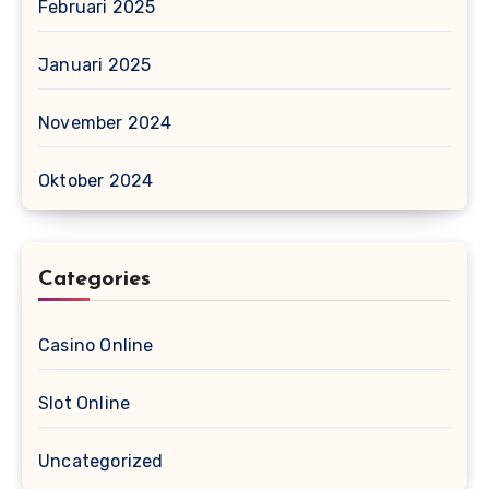
Februari 2025
Januari 2025
November 2024
Oktober 2024
Categories
Casino Online
Slot Online
Uncategorized