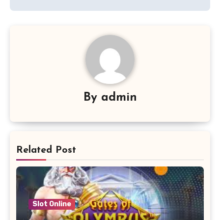
By
admin
Related Post
Slot Online