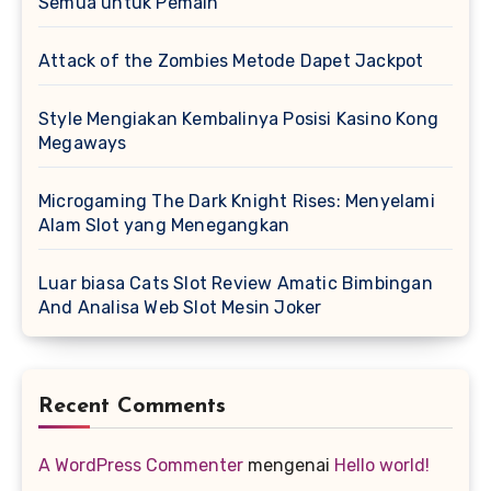
Semua untuk Pemain
Attack of the Zombies Metode Dapet Jackpot
Style Mengiakan Kembalinya Posisi Kasino Kong
Megaways
Microgaming The Dark Knight Rises: Menyelami
Alam Slot yang Menegangkan
Luar biasa Cats Slot Review Amatic Bimbingan
And Analisa Web Slot Mesin Joker
Recent Comments
A WordPress Commenter
mengenai
Hello world!