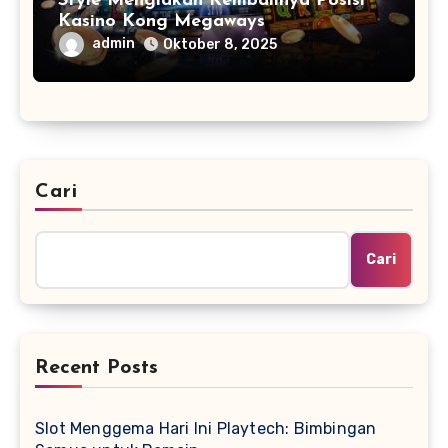
Style Mengiakan Kembalinya Posisi
Kasino Kong Megaways
admin
Oktober 8, 2025
Cari
Cari
Recent Posts
Slot Menggema Hari Ini Playtech: Bimbingan