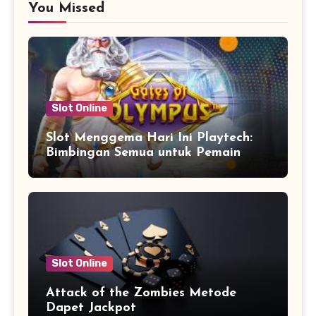
You Missed
Slot Online
Slot Menggema Hari Ini Playtech:
Bimbingan Semua untuk Pemain
Slot Online
Attack of the Zombies Metode
Dapet Jackpot