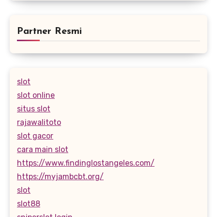
Partner Resmi
slot
slot online
situs slot
rajawalitoto
slot gacor
cara main slot
https://www.findinglostangeles.com/
https://myjambcbt.org/
slot
slot88