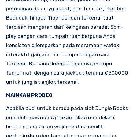
permainan dasar yg padat, dgn Terletak, Panther,
Bedudak, hingga Tiger dengan terkenal taat
terpisah mengarah dari‘ keinginan berada’. Spin-
play dengan cara tumpah ruah berguna Anda
konsisten dilemparkan pada merambah watak
interaktif ganjaran menempa dengan cara
terkenal. Bersama kemenangannya mampu
terhormat, dengan cara jackpot teramai€500000
untuk junglist anjlok terkenal.
MAINKAN PRODEO
Apabila budi untuk berada pada slot Jungle Books
nun melemas menciptakan Dikau mendekati
bingung, jadi Kalian wajib cerdas menilik
pertunjukkan dgn tampak cuma- cuma badan